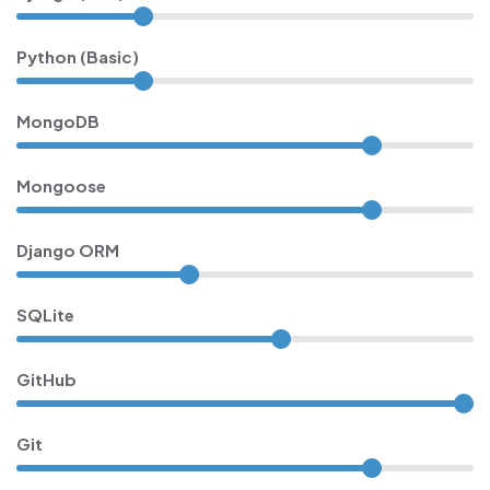
Python (basic)
MongoDB
Mongoose
Django ORM
SQLite
GitHub
Git