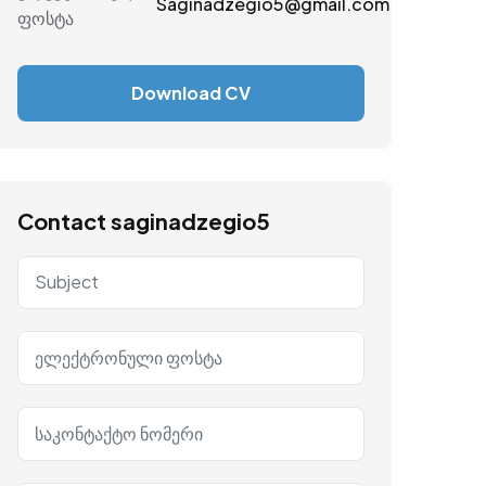
Saginadzegio5@gmail.com
ფოსტა
Download CV
Contact saginadzegio5