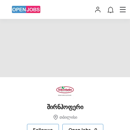
შირნჰოფერი
თბილისი
Follow us
Open Jobs
-
0