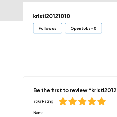
kristi20121010
Follow us
Open Jobs
-
0
Be the first to review “kristi201
Your Rating
Name