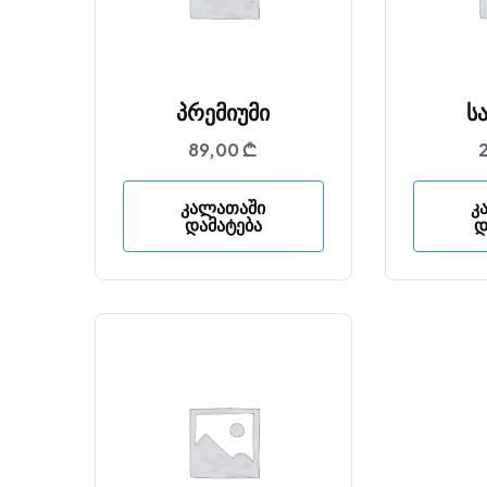
Პრემიუმი
Ს
89,00
₾
Კალათაში
Კ
Დამატება
Დ